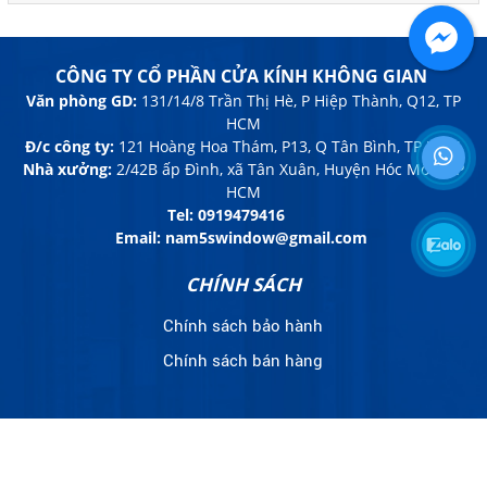
CÔNG TY CỔ PHẦN CỬA KÍNH KHÔNG GIAN
Văn phòng GD:
131/14/8 Trần Thị Hè, P Hiệp Thành, Q12, TP
HCM
Đ/c công ty:
121 Hoàng Hoa Thám, P13, Q Tân Bình, TP HCM
Nhà xưởng:
2/42B ấp Đình, xã Tân Xuân, Huyện Hóc Môn, TP
HCM
Tel:
0919479416
Email: nam5swindow@gmail.com
CHÍNH SÁCH
Chính sách bảo hành
Chính sách bán hàng
© 2019 CÔNG TY CỔ PHẦN CỬA KÍNH KHÔNG GIAN . Web design :