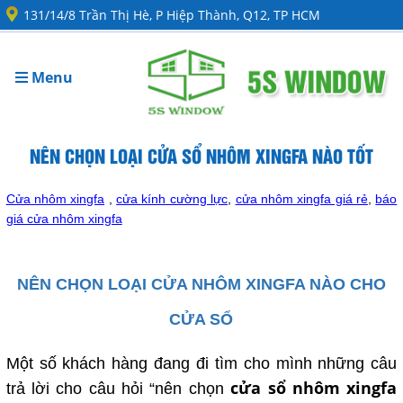
131/14/8 Trần Thị Hè, P Hiệp Thành, Q12, TP HCM
Menu
NÊN CHỌN LOẠI CỬA SỔ NHÔM XINGFA NÀO TỐT
Cửa nhôm xingfa
,
cửa kính cường lực
,
cửa nhôm xingfa giá rẻ
,
báo
giá cửa nhôm xingfa
NÊN CHỌN LOẠI CỬA NHÔM XINGFA NÀO CHO
CỬA SỔ
Một số khách hàng đang đi tìm cho mình những câu
cửa sổ nhôm xingfa
trả lời cho câu hỏi “nên chọn