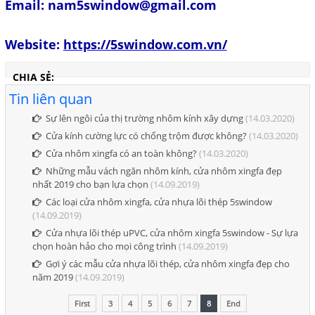
Email: nam5swindow@gmail.com
Website:
https://5swindow.com.vn/
CHIA SẺ:
Tin liên quan
Sự lên ngôi của thị trường nhôm kính xây dựng
(14.03.2020)
Cửa kính cường lực có chống trộm được không?
(14.03.2020)
Cửa nhôm xingfa có an toàn không?
(14.03.2020)
Những mẫu vách ngăn nhôm kính, cửa nhôm xingfa đẹp
nhất 2019 cho bạn lựa chọn
(14.09.2019)
Các loại cửa nhôm xingfa, cửa nhựa lõi thép 5swindow
(14.09.2019)
Cửa nhựa lõi thép uPVC, cửa nhôm xingfa 5swindow - Sự lựa
chọn hoàn hảo cho mọi công trình
(14.09.2019)
Gợi ý các mẫu cửa nhựa lõi thép, cửa nhôm xingfa đẹp cho
năm 2019
(14.09.2019)
First
3
4
5
6
7
8
End