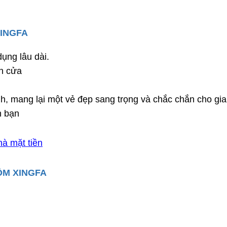
XINGFA
dụng lâu dài.
ín cửa
nh, mang lại một vẻ đẹp sang trọng và chắc chắn cho gia
h bạn
à mặt tiền
ÔM XINGFA