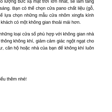
lượng bức xạ mặt trời lớn nhất, sẽ làm tăng
áng. Bạn có thể chọn cửa pano chất liệu (gỗ,
thể lựa chọn những mẫu cửa nhôm xingfa kính
khách có một không gian thoải mái hơn.
 những loại cửa sổ phù hợp với không gian nhà
u thông không khí, giảm cảm giác ngột ngạt cho
cư, căn hộ hoặc nhà của bạn để không khí luôn
iểu thêm nhé!