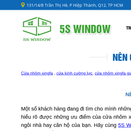
131/14/8 Trần Thị Hè, P Hiệp Thành, Q12, TP HCM
T
NÊN 
Cửa nhôm xingfa
,
cửa kính cường lực
,
cửa nhôm xingfa gi
N
Một số khách hàng đang đi tìm cho mình những
hiểu rõ được những ưu điểm của cửa nhôm xi
ngôi nhà hay căn hộ của bạn. Hãy cùng
5S 