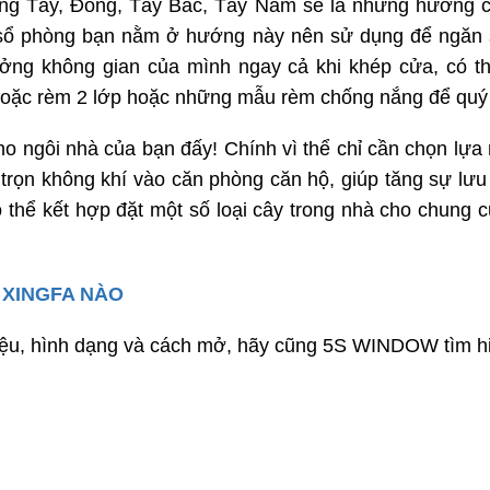
g Tây, Đông, Tây Bắc, Tây Nam sẽ là những hướng có 
a sổ phòng bạn nằm ở hướng này nên sử dụng để ngăn s
hưởng không gian của mình ngay cả khi khép cửa, có 
oặc rèm 2 lớp hoặc những mẫu rèm chống nắng để quý 
ho ngôi nhà của bạn đấy! Chính vì thể chỉ cần chọn lựa
 trọn không khí vào căn phòng căn hộ, giúp tăng sự lư
thể kết hợp đặt một số loại cây trong nhà cho chung 
 XINGFA NÀO
 liệu, hình dạng và cách mở, hãy cũng 5S WINDOW tìm h