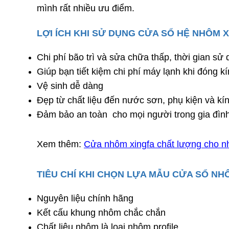
mình rất nhiều ưu điểm.
LỢI ÍCH KHI SỬ DỤNG CỬA SỔ HỆ NHÔM 
Chi phí bão trì và sửa chữa thấp, thời gian sử 
Giúp bạn tiết kiệm chi phí máy lạnh khi đóng k
Vệ sinh dễ dàng
Đẹp từ chất liệu đến nước sơn, phụ kiện và kí
Đảm bảo an toàn cho mọi người trong gia đìn
Xem thêm:
Cửa nhôm xingfa chất lượng cho nh
TIÊU CHÍ KHI CHỌN LỰA MẪU CỬA SỔ NH
Nguyên liệu chính hãng
Kết cấu khung nhôm chắc chắn
Chất liệu nhôm là loại nhôm profile