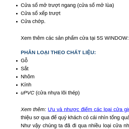
Cửa sổ mở trượt ngang (cửa sổ mở lùa)
Cửa sổ xếp trượt
Cửa chớp.
Xem thêm các sản phẩm cửa tại 5S WINDOW
PHÂN LOẠI THEO CHẤT LIỆU:
Gỗ
Sắt
Nhôm
Kính
uPVC
(cửa nhựa lõi thép)
Xem thêm:
Ưu và nhược điểm các loại cửa gi
thiệu sơ qua để quý khách có cái nhìn tổng qu
Như vậy chúng ta đã đi qua nhiều loại cửa 