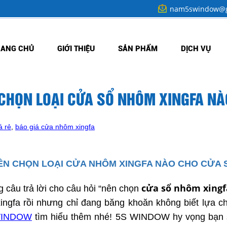
nam5swindow@g
RANG CHỦ
GIỚI THIỆU
SẢN PHẨM
DỊCH VỤ
CHỌN LOẠI CỬA SỔ NHÔM XINGFA NÀ
á rẻ
,
báo giá cửa nhôm xingfa
ÊN CHỌN LOẠI CỬA NHÔM XINGFA NÀO CHO CỬA 
cửa sổ nhôm xingf
 câu trả lời cho câu hỏi “nên chọn
ngfa rồi nhưng chỉ đang băng khoăn không biết lựa 
WINDOW
tìm hiểu thêm nhé! 5S WINDOW hy vọng bạn 