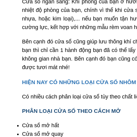
Cửa sổ ngăn sáng: Khi phòng của bạn ở hướn
nhiệt độ phòng của bạn, chính vì thế khi cử
nhựa, hoặc kim loại),... nếu bạn muốn tận 
cường lực, kết hợp với những mẫu rèm voan h
Bên cạnh đó cửa sổ cũng giúp lưu thông khí c
bạn thì chỉ cần 1 hành động bạn đã có thể lấy
không gian nhà bạn. Bên cạnh đó bạn cũng có 
được tươi mát nhé!
HIỆN NAY CÓ NHỮNG LOẠI CỬA SỔ NHÔM
Có nhiều cách phân loại cửa sổ tùy theo chất
PHÂN LOẠI CỬA SỔ THEO CÁCH MỞ
Cửa sổ mở hất
Cửa sổ mở quay