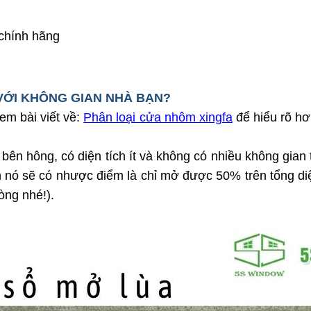
 chính hãng
VỚI KHÔNG GIAN NHÀ BẠN?
em bài viết về:
Phân loại cửa nhôm xingfa
để hiểu rõ hơ
n hông, có diện tích ít và không có nhiều không gian t
ên nó sẽ có nhược điểm là chỉ mở được 50% trên tổng di
ng nhé!).