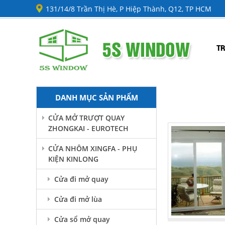
131/14/8 Trần Thị Hè, P Hiệp Thành, Q12, TP HCM
T
DANH MỤC SẢN PHẨM
CỬA MỞ TRƯỢT QUAY
ZHONGKAI - EUROTECH
CỬA NHÔM XINGFA - PHỤ
KIỆN KINLONG
Cửa đi mở quay
Cửa đi mở lùa
Cửa sổ mở quay