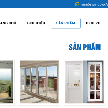
nam5swindow@g
RANG CHỦ
GIỚI THIỆU
SẢN PHẨM
DỊCH VỤ
SẢN PHẨM