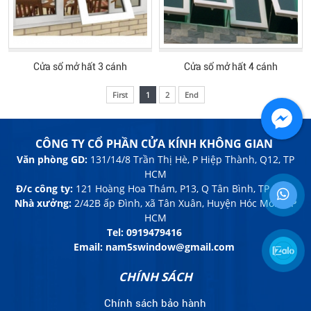
Cửa sổ mở hất 3 cánh
Cửa sổ mở hất 4 cánh
First
1
2
End
CÔNG TY CỔ PHẦN CỬA KÍNH KHÔNG GIAN
Văn phòng GD:
131/14/8 Trần Thị Hè, P Hiệp Thành, Q12, TP
HCM
Đ/c công ty:
121 Hoàng Hoa Thám, P13, Q Tân Bình, TP HCM
Nhà xưởng:
2/42B ấp Đình, xã Tân Xuân, Huyện Hóc Môn, TP
HCM
Tel:
0919479416
Email: nam5swindow@gmail.com
CHÍNH SÁCH
Chính sách bảo hành