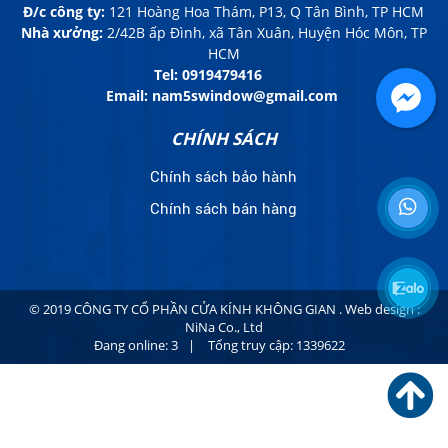
Đ/c công ty:
121 Hoàng Hoa Thám, P13, Q Tân Bình, TP HCM
Nhà xưởng:
2/42B ấp Đình, xã Tân Xuân, Huyện Hóc Môn, TP
HCM
Tel:
0919479416
Email: nam5swindow@gmail.com
CHÍNH SÁCH
Chính sách bảo hành
Chính sách bán hàng
© 2019 CÔNG TY CỔ PHẦN CỬA KÍNH KHÔNG GIAN . Web design :
NiNa Co., Ltd
Đang online:
3
|
Tổng truy cập:
1339622