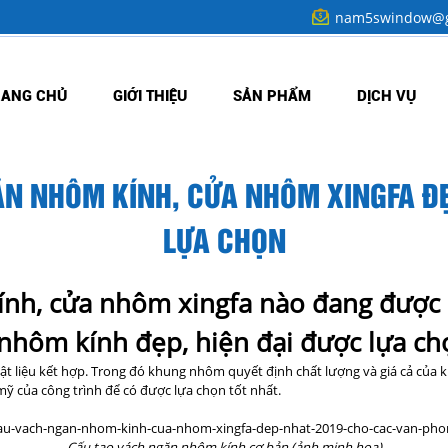
nam5swindow@g
RANG CHỦ
GIỚI THIỆU
SẢN PHẨM
DỊCH VỤ
N NHÔM KÍNH, CỬA NHÔM XINGFA ĐẸ
LỰA CHỌN
nh, cửa nhôm xingfa nào đang được 
nhôm kính đẹp, hiện đại được lựa ch
t liệu kết hợp. Trong đó khung nhôm quyết định chất lượng và giá cả của k
 mỹ của công trình để có được lựa chọn tốt nhất.
Cấu tạo vách ngăn nhôm kính cơ bản (ảnh minh họa)