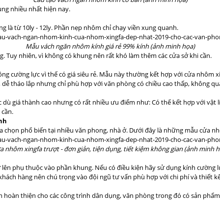
ng nhiều nhất hiện nay.
g là từ 10ly - 12ly. Phần nẹp nhôm chỉ chạy viền xung quanh.
Mẫu vách ngăn nhôm kính giá rẻ 99% kính (ảnh minh họa)
ng. Tuy nhiên, vì không có khung nên rất khó làm thêm các cửa sở khi cần.
g cường lực vì thế có giá siêu rẻ. Mẫu này thường kết hợp với cửa nhôm x
g, dễ tháo lắp nhưng chỉ phù hợp với văn phòng có chiều cao thấp, không quá
ặc dù giá thành cao nhưng có rất nhiều ưu điểm như: Có thể kết hợp với v
 cần.
ình
 chọn phổ biến tại nhiều văn phong, nhà ở. Dưới đây là những mẫu cửa nhô
a nhôm xingfa trượt - đơn giản, tiện dụng, tiết kiệm không gian (ảnh minh h
ở lên phụ thuộc vào phần khung. Nếu có điều kiện hãy sử dụng kính cường lự
 khách hàng nên chú trọng vào đội ngũ tư vấn phù hợp với chi phí và thiết 
ẩm hoàn thiện cho các công trình dân dụng, văn phòng trong đó có sản ph