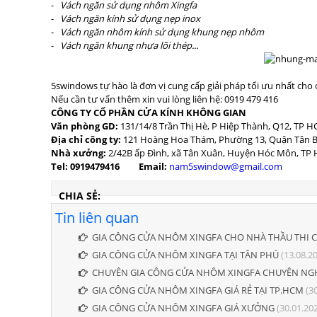
-
Vách ngăn sử dụng nhôm Xingfa
-
Vách ngăn kính sử dụng nẹp inox
-
Vách ngăn nhôm kính sử dụng khung nẹp nhôm
-
Vách ngăn khung nhựa lõi thép...
5swindows tự hào là đơn vị cung cấp giải pháp tối ưu nhất cho 
Nếu cần tư vấn thêm xin vui lòng liên hệ: 0919 479 416
CÔNG TY CỔ PHẦN CỬA KÍNH KHÔNG GIAN
Văn phòng GD:
131/14/8 Trần Thị Hè, P Hiệp Thành, Q12, TP 
Địa chỉ công ty:
121 Hoàng Hoa Thám, Phường 13, Quận Tân B
Nhà xưởng:
2/42B ấp Đình, xã Tân Xuân, Huyện Hóc Môn, TP
Tel: 0919479416
Email:
nam5swindow@gmail.com
CHIA SẺ:
Tin liên quan
GIA CÔNG CỬA NHÔM XINGFA CHO NHÀ THẦU THI 
GIA CÔNG CỬA NHÔM XINGFA TẠI TÂN PHÚ
(13.08.2
CHUYÊN GIA CÔNG CỬA NHÔM XINGFA CHUYÊN NG
GIA CÔNG CỬA NHÔM XINGFA GIÁ RẺ TẠI TP.HCM
(30
GIA CÔNG CỬA NHÔM XINGFA GIÁ XƯỞNG
(30.01.20