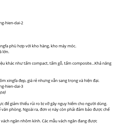
ingfa phù hợp với kho hàng, kho máy móc.
 lớn.
ật liệu khác như tấm compact, tấm gỗ, tấm composite…Khả năng
m xingfa đẹp, giá rẻ nhưng vẫn sang trọng và hiện đại.
ọa)
c để giảm thiểu rủi ro bị vỡ gây nguy hiểm cho người dùng.
kế văn phòng. Ngoài ra, đơn vị này còn phải đảm bảo được chế
ẩm vách ngăn nhôm kính. Các mẫu vách ngăn đang được