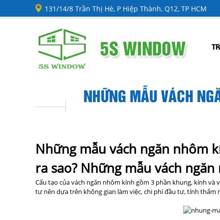
131/14/8 Trần Thị Hè, P Hiệp Thành, Q12, TP HCM
T
NHỮNG MẪU VÁCH NGĂ
Những mẫu vách ngăn nhôm kí
ra sao? Những mẫu vách ngăn 
Cấu tạo của vách ngăn nhôm kính gồm 3 phần khung, kính và vậ
tư nên dựa trên không gian làm việc, chi phí đầu tư, tính thẩm