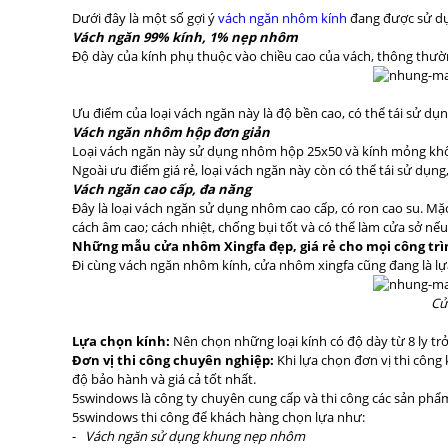
Dưới đây là một số gợi ý
vách ngăn nhôm kính
đang được sử dụ
Vách ngăn 99% kính, 1% nẹp nhôm
Độ dày của kính phụ thuộc vào chiều cao của vách, thông thườn
Ưu điểm của loại vách ngăn này là độ bền cao, có thể tái sử dụ
Vách ngăn nhôm hộp đơn giản
Loại vách ngăn này sử dụng nhôm hộp 25x50 và kính mỏng khôn
Ngoài ưu điểm giá rẻ, loại vách ngăn này còn có thể tái sử dụn
Vách ngăn cao cấp, đa năng
Đây là loại vách ngăn sử dụng nhôm cao cấp, có ron cao su. M
cách âm cao; cách nhiệt, chống bụi tốt và có thể làm cửa sở nếu
Những mẫu cửa nhôm Xingfa đẹp, giá rẻ cho mọi công tr
Đi cùng vách ngăn nhôm kính, cửa nhôm xingfa cũng đang là lựa
Cử
Lựa chọn kính:
Nên chọn những loại kính có độ dày từ 8 ly tr
Đơn vị thi công chuyên nghiệp:
Khi lựa chọn đơn vị thi công
độ bảo hành và giá cả tốt nhất.
5swindows là công ty chuyên cung cấp và thi công các sản ph
5swindows thi công để khách hàng chọn lựa như:
-
Vách ngăn sử dụng khung nẹp nhôm