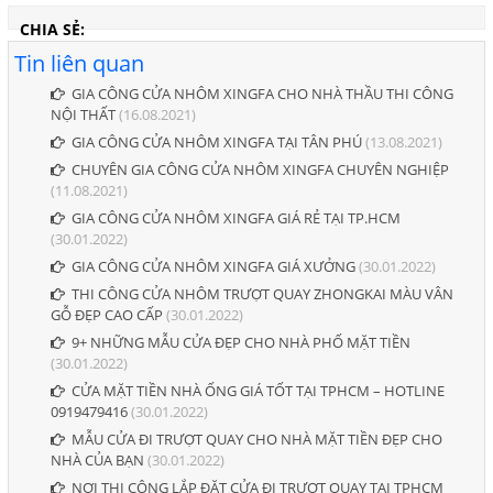
CHIA SẺ:
Tin liên quan
GIA CÔNG CỬA NHÔM XINGFA CHO NHÀ THẦU THI CÔNG
NỘI THẤT
(16.08.2021)
GIA CÔNG CỬA NHÔM XINGFA TẠI TÂN PHÚ
(13.08.2021)
CHUYÊN GIA CÔNG CỬA NHÔM XINGFA CHUYÊN NGHIỆP
(11.08.2021)
GIA CÔNG CỬA NHÔM XINGFA GIÁ RẺ TẠI TP.HCM
(30.01.2022)
GIA CÔNG CỬA NHÔM XINGFA GIÁ XƯỞNG
(30.01.2022)
THI CÔNG CỬA NHÔM TRƯỢT QUAY ZHONGKAI MÀU VÂN
GỖ ĐẸP CAO CẤP
(30.01.2022)
9+ NHỮNG MẪU CỬA ĐẸP CHO NHÀ PHỐ MẶT TIỀN
(30.01.2022)
CỬA MẶT TIỀN NHÀ ỐNG GIÁ TỐT TẠI TPHCM – HOTLINE
0919479416
(30.01.2022)
MẪU CỬA ĐI TRƯỢT QUAY CHO NHÀ MẶT TIỀN ĐẸP CHO
NHÀ CỦA BẠN
(30.01.2022)
NƠI THI CÔNG LẮP ĐẶT CỬA ĐI TRƯỢT QUAY TẠI TPHCM