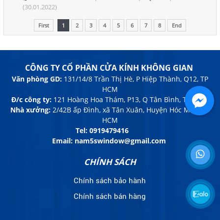
(30.01.2022)
First
1
2
3
4
5
6
7
8
End
CÔNG TY CỔ PHẦN CỬA KÍNH KHÔNG GIAN
Văn phòng GD:
131/14/8 Trần Thị Hè, P Hiệp Thành, Q12, TP
HCM
Đ/c công ty:
121 Hoàng Hoa Thám, P13, Q Tân Bình, TP HCM
Nhà xưởng:
2/42B ấp Đình, xã Tân Xuân, Huyện Hóc Môn, TP
HCM
Tel:
0919479416
Email: nam5swindow@gmail.com
CHÍNH SÁCH
Chính sách bảo hành
Chính sách bán hàng