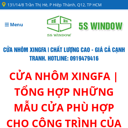
131/14/8 Trần Thị Hè, P Hiệp Thành, Q12, TP HCM
Menu
CỬA NHÔM XINGFA | CHẤT LƯỢNG CAO - GIÁ CẢ CẠNH
TRANH. HOTLINE: 0919479416
CỬA NHÔM XINGFA |
TỔNG HỢP NHỮNG
MẪU CỬA PHÙ HỢP
CHO CÔNG TRÌNH CỦA