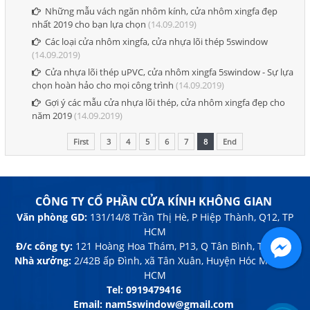
Những mẫu vách ngăn nhôm kính, cửa nhôm xingfa đẹp
nhất 2019 cho bạn lựa chọn
(14.09.2019)
Các loại cửa nhôm xingfa, cửa nhựa lõi thép 5swindow
(14.09.2019)
Cửa nhựa lõi thép uPVC, cửa nhôm xingfa 5swindow - Sự lựa
chọn hoàn hảo cho mọi công trình
(14.09.2019)
Gợi ý các mẫu cửa nhựa lõi thép, cửa nhôm xingfa đẹp cho
năm 2019
(14.09.2019)
First
3
4
5
6
7
8
End
CÔNG TY CỔ PHẦN CỬA KÍNH KHÔNG GIAN
Văn phòng GD:
131/14/8 Trần Thị Hè, P Hiệp Thành, Q12, TP
HCM
Đ/c công ty:
121 Hoàng Hoa Thám, P13, Q Tân Bình, TP HCM
Nhà xưởng:
2/42B ấp Đình, xã Tân Xuân, Huyện Hóc Môn, TP
HCM
Tel:
0919479416
Email: nam5swindow@gmail.com