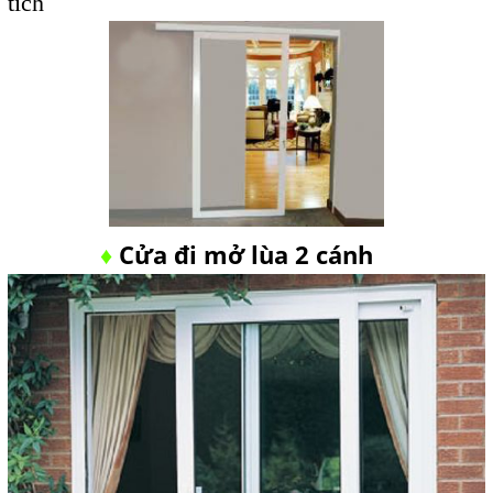
tích
Cửa đi mở lùa 2 cánh
♦