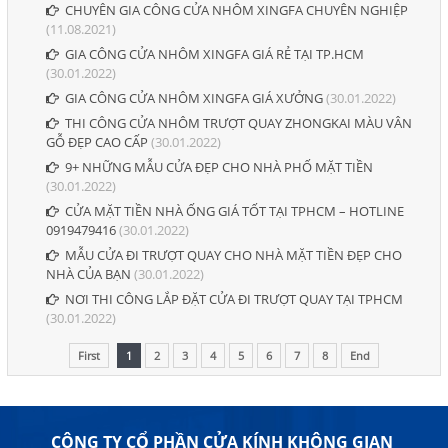
CHUYÊN GIA CÔNG CỬA NHÔM XINGFA CHUYÊN NGHIỆP
(11.08.2021)
GIA CÔNG CỬA NHÔM XINGFA GIÁ RẺ TẠI TP.HCM
(30.01.2022)
GIA CÔNG CỬA NHÔM XINGFA GIÁ XƯỞNG
(30.01.2022)
THI CÔNG CỬA NHÔM TRƯỢT QUAY ZHONGKAI MÀU VÂN
GỖ ĐẸP CAO CẤP
(30.01.2022)
9+ NHỮNG MẪU CỬA ĐẸP CHO NHÀ PHỐ MẶT TIỀN
(30.01.2022)
CỬA MẶT TIỀN NHÀ ỐNG GIÁ TỐT TẠI TPHCM – HOTLINE
0919479416
(30.01.2022)
MẪU CỬA ĐI TRƯỢT QUAY CHO NHÀ MẶT TIỀN ĐẸP CHO
NHÀ CỦA BẠN
(30.01.2022)
NƠI THI CÔNG LẮP ĐẶT CỬA ĐI TRƯỢT QUAY TẠI TPHCM
(30.01.2022)
First
1
2
3
4
5
6
7
8
End
CÔNG TY CỔ PHẦN CỬA KÍNH KHÔNG GIAN