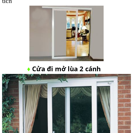
tích
Cửa đi mở lùa 2 cánh
♦