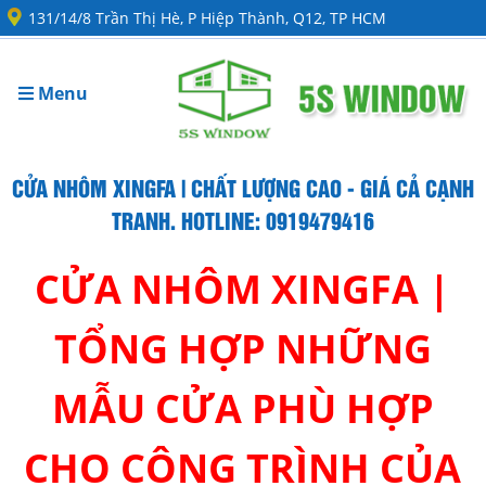
131/14/8 Trần Thị Hè, P Hiệp Thành, Q12, TP HCM
Menu
CỬA NHÔM XINGFA | CHẤT LƯỢNG CAO - GIÁ CẢ CẠNH
TRANH. HOTLINE: 0919479416
CỬA NHÔM XINGFA |
TỔNG HỢP NHỮNG
MẪU CỬA PHÙ HỢP
CHO CÔNG TRÌNH CỦA