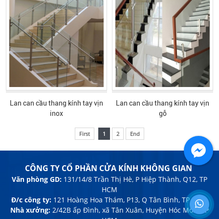
Lan can cầu thang kính tay vịn
Lan can cầu thang kính tay vịn
inox
gỗ
First
1
2
End
CÔNG TY CỔ PHẦN CỬA KÍNH KHÔNG GIAN
Văn phòng GD:
131/14/8 Trần Thị Hè, P Hiệp Thành, Q12, TP
HCM
Đ/c công ty:
121 Hoàng Hoa Thám, P13, Q Tân Bình, TP HCM
Nhà xưởng:
2/42B ấp Đình, xã Tân Xuân, Huyện Hóc Môn, TP