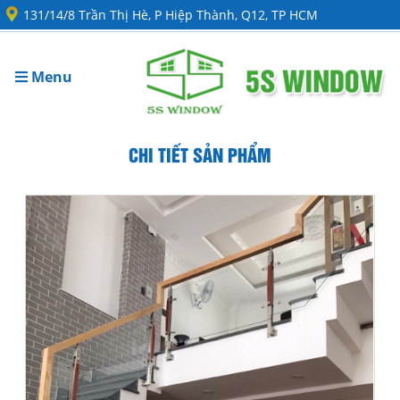
131/14/8 Trần Thị Hè, P Hiệp Thành, Q12, TP HCM
Menu
CHI TIẾT SẢN PHẨM