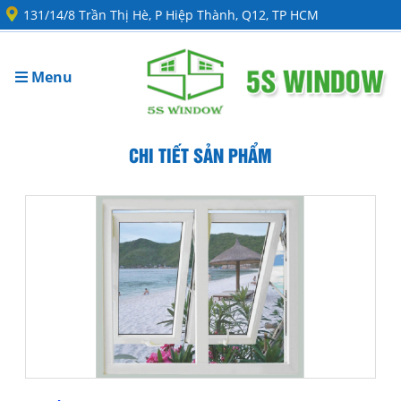
131/14/8 Trần Thị Hè, P Hiệp Thành, Q12, TP HCM
Menu
CHI TIẾT SẢN PHẨM