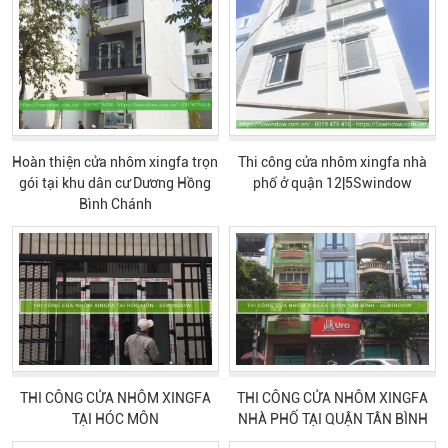
Hoàn thiện cửa nhôm xingfa trọn
Thi công cửa nhôm xingfa nhà
gói tại khu dân cư Dương Hồng
phố ở quận 12|5Swindow
Bình Chánh
THI CÔNG CỬA NHÔM XINGFA
THI CÔNG CỬA NHÔM XINGFA
TẠI HÓC MÔN
NHÀ PHỐ TẠI QUẬN TÂN BÌNH