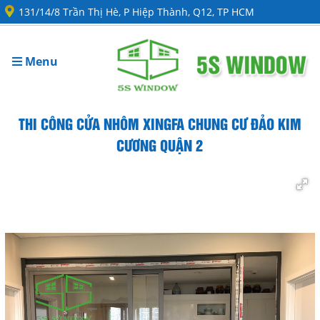
131/14/8 Trần Thị Hè, P Hiệp Thành, Q12, TP HCM
Menu
THI CÔNG CỬA NHÔM XINGFA CHUNG CƯ ĐẢO KIM
CƯƠNG QUẬN 2