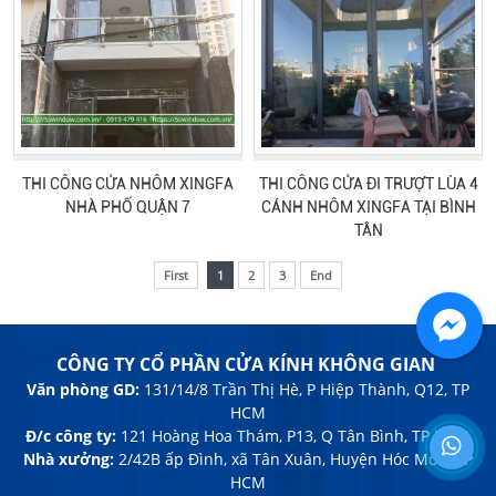
THI CÔNG CỬA NHÔM XINGFA
THI CÔNG CỬA ĐI TRƯỢT LÙA 4
NHÀ PHỐ QUẬN 7
CÁNH NHÔM XINGFA TẠI BÌNH
TÂN
First
1
2
3
End
CÔNG TY CỔ PHẦN CỬA KÍNH KHÔNG GIAN
Văn phòng GD:
131/14/8 Trần Thị Hè, P Hiệp Thành, Q12, TP
HCM
Đ/c công ty:
121 Hoàng Hoa Thám, P13, Q Tân Bình, TP HCM
Nhà xưởng:
2/42B ấp Đình, xã Tân Xuân, Huyện Hóc Môn, TP
HCM