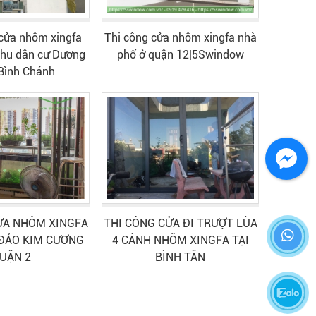
 cửa nhôm xingfa
Thi công cửa nhôm xingfa nhà
 khu dân cư Dương
phố ở quận 12|5Swindow
Bình Chánh
ỬA NHÔM XINGFA
THI CÔNG CỬA ĐI TRƯỢT LÙA
ĐẢO KIM CƯƠNG
4 CÁNH NHÔM XINGFA TẠI
UẬN 2
BÌNH TÂN