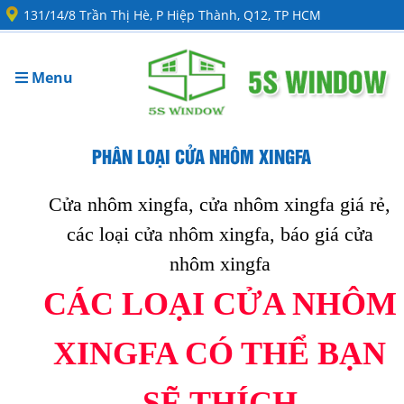
131/14/8 Trần Thị Hè, P Hiệp Thành, Q12, TP HCM
Menu
PHÂN LOẠI CỬA NHÔM XINGFA
Cửa nhôm xingfa
,
cửa nhôm xingfa giá rẻ
,
các loại cửa nhôm xingfa
,
báo giá cửa
nhôm xingfa
CÁC LOẠI CỬA NHÔM
XINGFA CÓ THỂ BẠN
SẼ THÍCH