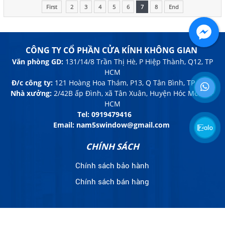
First
2
3
4
5
6
7
8
End
CÔNG TY CỔ PHẦN CỬA KÍNH KHÔNG GIAN
Văn phòng GD:
131/14/8 Trần Thị Hè, P Hiệp Thành, Q12, TP
HCM
Đ/c công ty:
121 Hoàng Hoa Thám, P13, Q Tân Bình, TP HCM
Nhà xưởng:
2/42B ấp Đình, xã Tân Xuân, Huyện Hóc Môn, TP
HCM
Tel:
0919479416
Email: nam5swindow@gmail.com
CHÍNH SÁCH
Chính sách bảo hành
Chính sách bán hàng