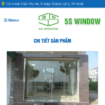
131/14/8 Trần Thị Hè, P Hiệp Thành, Q12, TP HCM
Menu
CHI TIẾT SẢN PHẨM